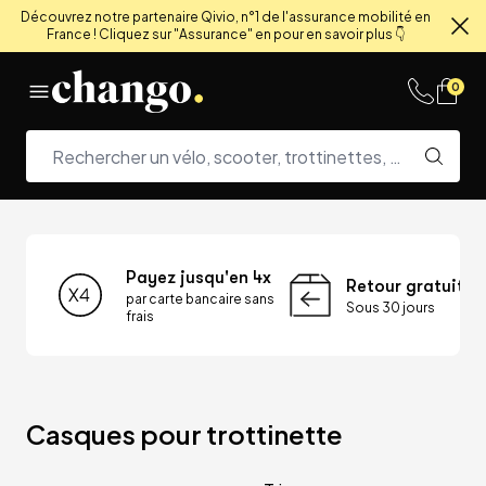
Découvrez notre partenaire Qivio, n°1 de l'assurance mobilité en
France ! Cliquez sur "Assurance" en pour en savoir plus 👇
Fe
Skip to content
0
Payez jusqu'en 4x
Retour gratuit
par carte bancaire sans
Sous 30 jours
frais
Casques pour trottinette