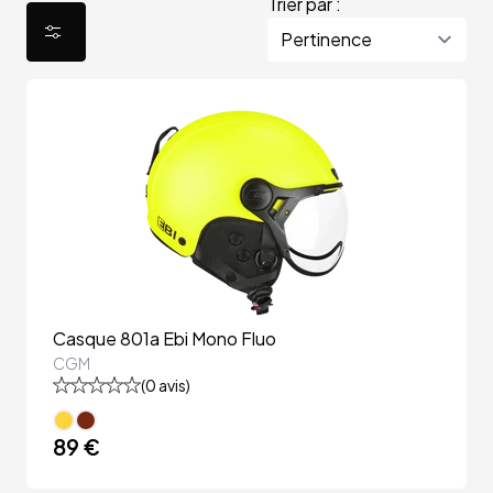
Trier par :
Casque 801a Ebi Mono Fluo
CGM
(
0
avis)
89 €