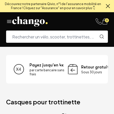
Découvrez notre partenaire Qivio, n°1 de l'assurance mobilité en
France ! Cliquez sur "Assurance" en pour en savoir plus 👇
Fe
Skip to content
0
Payez jusqu'en 4x
Retour gratuit
par carte bancaire sans
Sous 30 jours
frais
Casques pour trottinette