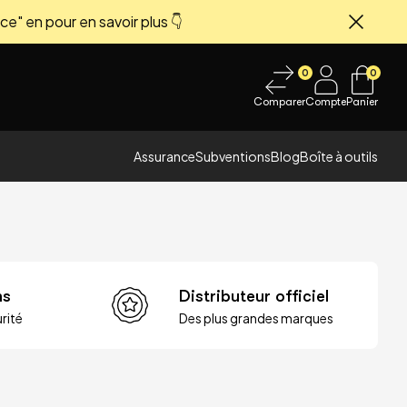
ce" en pour en savoir plus 👇
Fermer
0
0
Comparer
Compte
Panier
Assurance
Subventions
Blog
Boîte à outils
ns
Distributeur officiel
rité
Des plus grandes marques