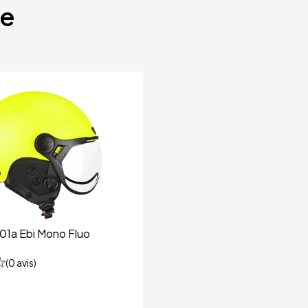
te
01a Ebi Mono Fluo
(
0
avis)