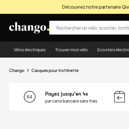
Découvrez notre partenaire Qivio
Skip to content
Vélos électriques
Trouver mon vélo
Scooters électri
Chango
Casques pour trottinette
Payez jusqu'en 4x
par carte bancaire sans frais