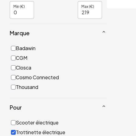
Min (€)
Max (€)
Marque
Badawin
CGM
Closca
Cosmo Connected
Thousand
Pour
Scooter électrique
Trottinette électrique