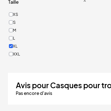
Taille
Or
Rose
XS
Rouge
S
Turquoise
M
Vert
L
XL
XXL
Avis pour Casques pour tro
Pas encore d'avis