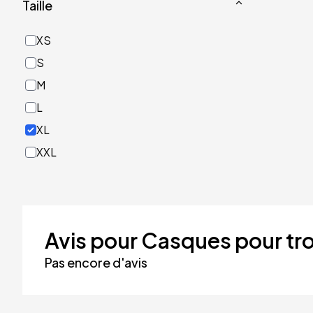
Taille
Or
Rose
XS
Rouge
S
Turquoise
M
Vert
L
XL
XXL
Avis pour Casques pour tro
Pas encore d'avis