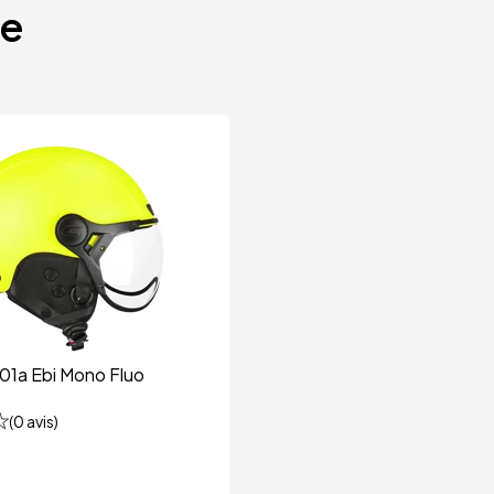
te
01a Ebi Mono Fluo
(
0
avis)