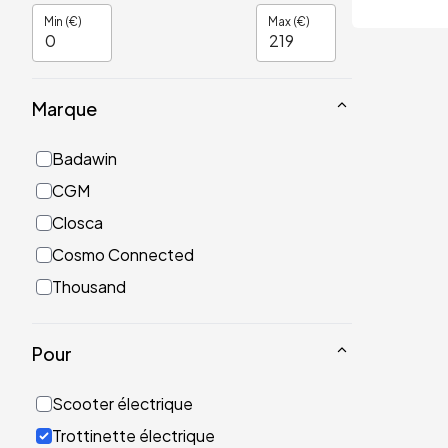
Min (€)
Max (€)
Marque
Badawin
CGM
Closca
Cosmo Connected
Thousand
Pour
Scooter électrique
Trottinette électrique