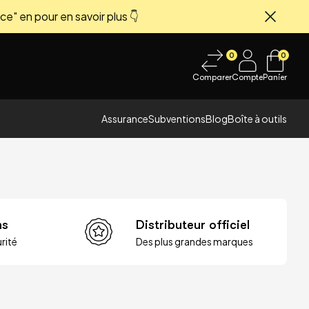
ce" en pour en savoir plus 👇
Fermer
0
0
Comparer
Compte
Panier
Assurance
Subventions
Blog
Boîte à outils
ns
Distributeur officiel
rité
Des plus grandes marques