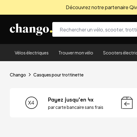
Découvrez notre partenaire Qivio
Skip to content
Vélos électriques
Trouver mon vélo
Scooters électri
Chango
Casques pour trottinette
Payez jusqu'en 4x
par carte bancaire sans frais