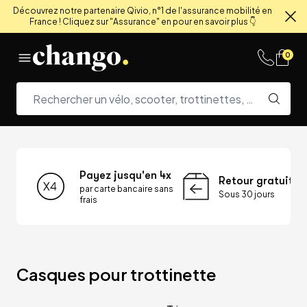
Découvrez notre partenaire Qivio, n°1 de l'assurance mobilité en
France ! Cliquez sur "Assurance" en pour en savoir plus 👇
Fe
Skip to content
0
Payez jusqu'en 4x
Retour gratuit
par carte bancaire sans
Sous 30 jours
frais
Casques pour trottinette