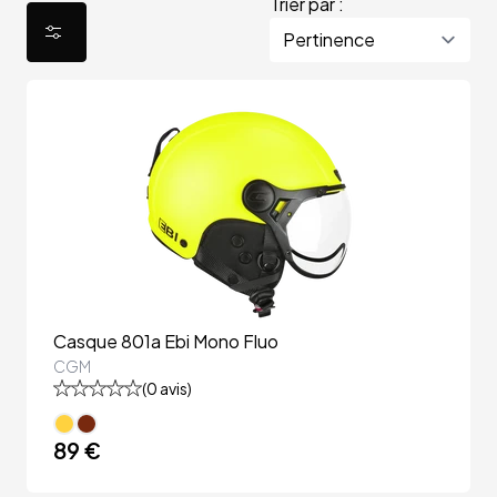
Trier par :
Casque 801a Ebi Mono Fluo
CGM
(
0
avis)
89 €