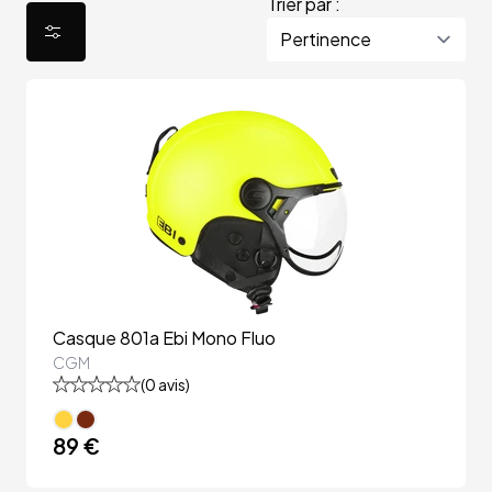
Trier par :
Casque 801a Ebi Mono Fluo
CGM
(
0
avis)
89 €