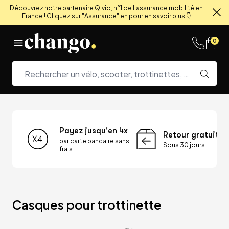
Découvrez notre partenaire Qivio, n°1 de l'assurance mobilité en
France ! Cliquez sur "Assurance" en pour en savoir plus 👇
Fe
Skip to content
0
Payez jusqu'en 4x
Retour gratuit
par carte bancaire sans
Sous 30 jours
frais
Casques pour trottinette