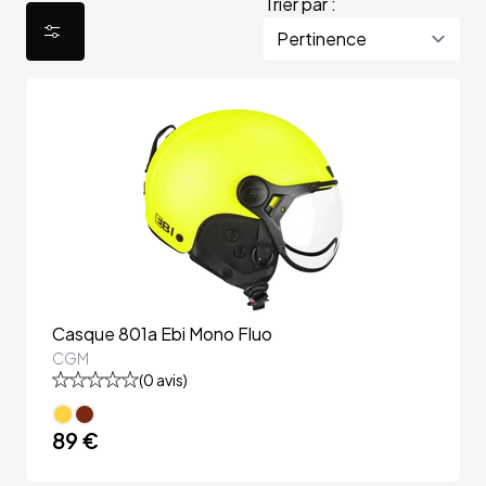
Trier par :
Casque 801a Ebi Mono Fluo
CGM
(
0
avis)
89 €