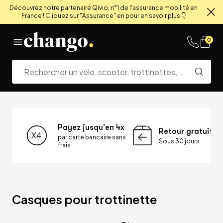
Découvrez notre partenaire Qivio, n°1 de l'assurance mobilité en
France ! Cliquez sur "Assurance" en pour en savoir plus 👇
Fe
Skip to content
0
Payez jusqu'en 4x
Retour gratuit
par carte bancaire sans
Sous 30 jours
frais
Casques pour trottinette