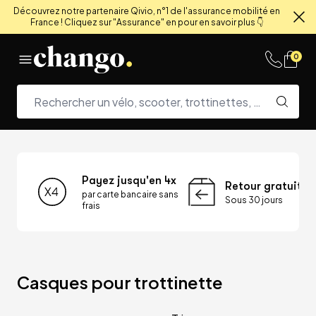
Découvrez notre partenaire Qivio, n°1 de l'assurance mobilité en
France ! Cliquez sur "Assurance" en pour en savoir plus 👇
Fe
Skip to content
0
Payez jusqu'en 4x
Retour gratuit
par carte bancaire sans
Sous 30 jours
frais
Casques pour trottinette