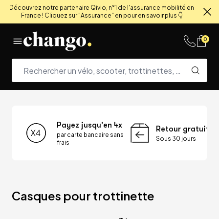
Découvrez notre partenaire Qivio, n°1 de l'assurance mobilité en
France ! Cliquez sur "Assurance" en pour en savoir plus 👇
Fe
Skip to content
0
Payez jusqu'en 4x
Retour gratuit
par carte bancaire sans
Sous 30 jours
frais
Casques pour trottinette