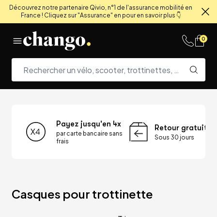
Découvrez notre partenaire Qivio, n°1 de l'assurance mobilité en
France ! Cliquez sur "Assurance" en pour en savoir plus 👇
Fe
Skip to content
0
Payez jusqu'en 4x
Retour gratuit
par carte bancaire sans
Sous 30 jours
frais
Casques pour trottinette