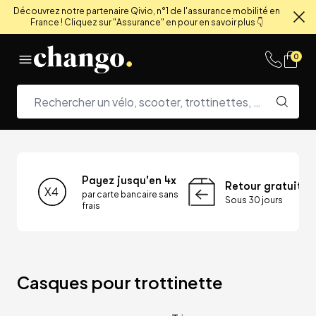
Découvrez notre partenaire Qivio, n°1 de l'assurance mobilité en
France ! Cliquez sur "Assurance" en pour en savoir plus 👇
Fe
Skip to content
0
Payez jusqu'en 4x
Retour gratuit
par carte bancaire sans
Sous 30 jours
frais
Casques pour trottinette