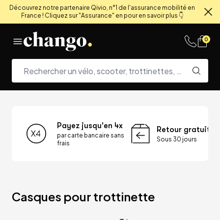
Découvrez notre partenaire Qivio, n°1 de l'assurance mobilité en
France ! Cliquez sur "Assurance" en pour en savoir plus 👇
Fe
Skip to content
0
Payez jusqu'en 4x
Retour gratuit
par carte bancaire sans
Sous 30 jours
frais
Casques pour trottinette