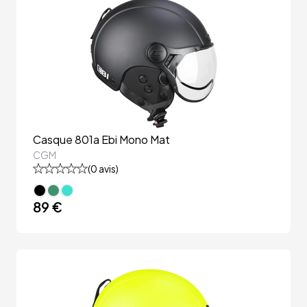
Casque 801a Ebi Mono Mat
CGM
(
0
avis)
89 €