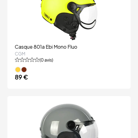
Casque 801a Ebi Mono Fluo
CGM
(
0
avis)
89 €