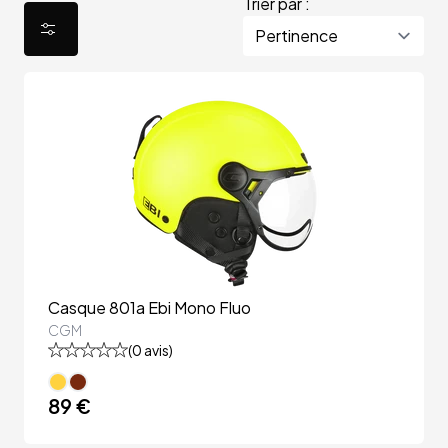
Trier par :
Casque 801a Ebi Mono Fluo
CGM
(
0
avis)
89 €