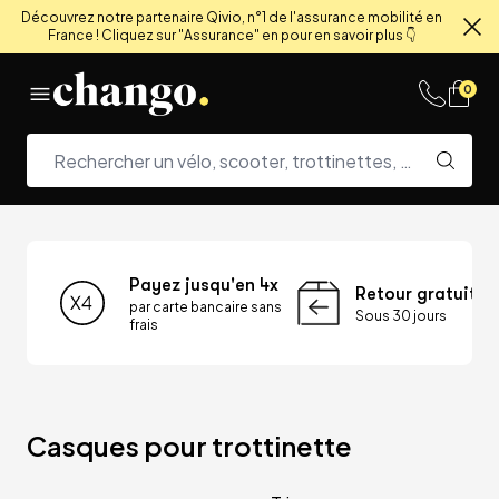
Découvrez notre partenaire Qivio, n°1 de l'assurance mobilité en
France ! Cliquez sur "Assurance" en pour en savoir plus 👇
Fe
Skip to content
0
Payez jusqu'en 4x
Retour gratuit
par carte bancaire sans
Sous 30 jours
frais
Casques pour trottinette