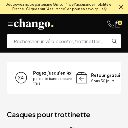
Découvrez notre partenaire Qivio, n°1 de l'assurance mobilité en
France ! Cliquez sur "Assurance" en pour en savoir plus 👇
Fe
Skip to content
0
Payez jusqu'en 4x
Retour gratuit
par carte bancaire sans
Sous 30 jours
frais
Casques pour trottinette