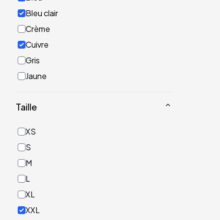
Bleu clair
Crème
Cuivre
Gris
Jaune
Noir
Taille
Or
Rose
XS
Rouge
S
Turquoise
M
Vert
L
XL
XXL