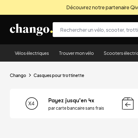
Découvrez notre partenaire Qivio
Skip to content
Vélos électriques
Trouver mon vélo
Scooters électri
Chango
Casques pour trottinette
Payez jusqu'en 4x
par carte bancaire sans frais