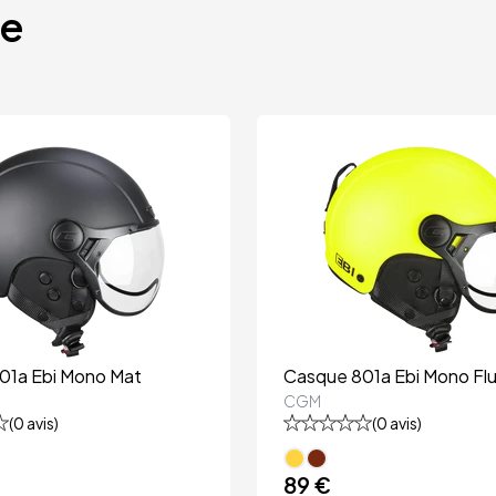
te
01a Ebi Mono Mat
Casque 801a Ebi Mono Fl
CGM
(
0
avis)
(
0
avis)
89 €