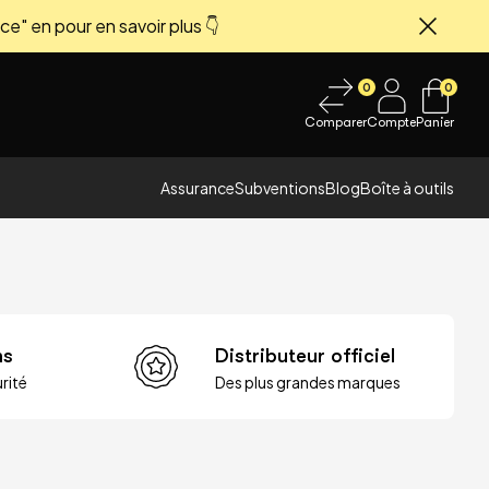
ce" en pour en savoir plus 👇
Fermer
0
0
Comparer
Compte
Panier
Assurance
Subventions
Blog
Boîte à outils
ns
Distributeur officiel
rité
Des plus grandes marques