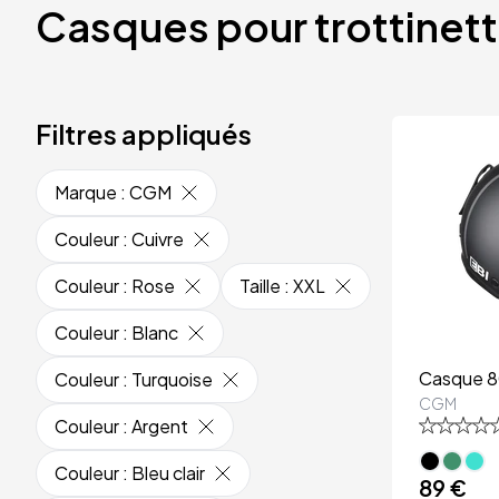
Casques pour trottinet
Filtres appliqués
Marque
:
CGM
Couleur
:
Cuivre
Couleur
:
Rose
Taille
:
XXL
Couleur
:
Blanc
Casque 8
Couleur
:
Turquoise
CGM
Couleur
:
Argent
Couleur
:
Bleu clair
89 €