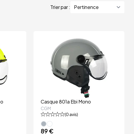
Trier par :
uo
Casque 801a Ebi Mono
CGM
(
0
avis)
89 €