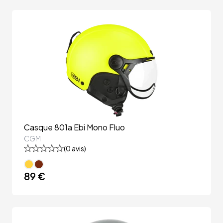
Casque 801a Ebi Mono Fluo
CGM
(
0
avis)
89 €