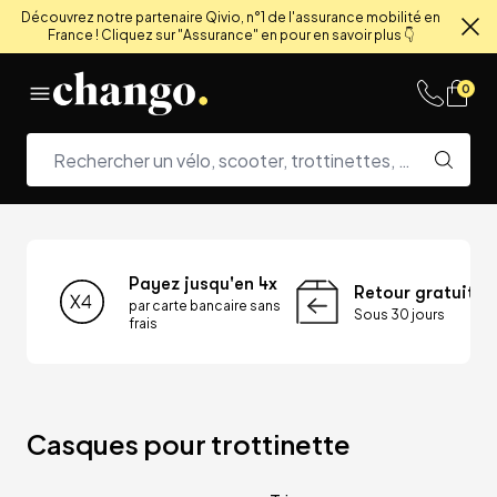
Découvrez notre partenaire Qivio, n°1 de l'assurance mobilité en
France ! Cliquez sur "Assurance" en pour en savoir plus 👇
Fe
Skip to content
0
Payez jusqu'en 4x
Retour gratuit
par carte bancaire sans
Sous 30 jours
frais
Casques pour trottinette