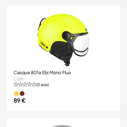
Casque 801a Ebi Mono Fluo
CGM
(
0
avis)
89 €