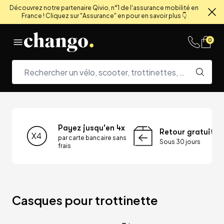
Découvrez notre partenaire Qivio, n°1 de l'assurance mobilité en
France ! Cliquez sur "Assurance" en pour en savoir plus 👇
Fe
Skip to content
0
Payez jusqu'en 4x
Retour gratuit
par carte bancaire sans
Sous 30 jours
frais
Casques pour trottinette