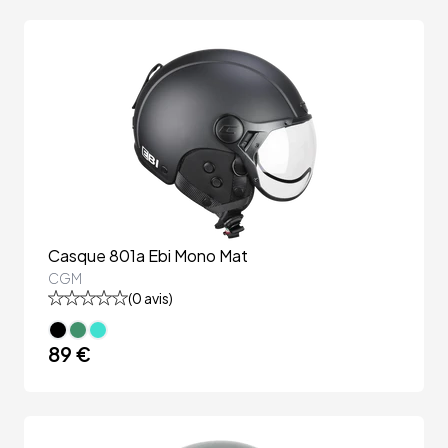
Casque 801a Ebi Mono Mat
CGM
(
0
avis)
89 €