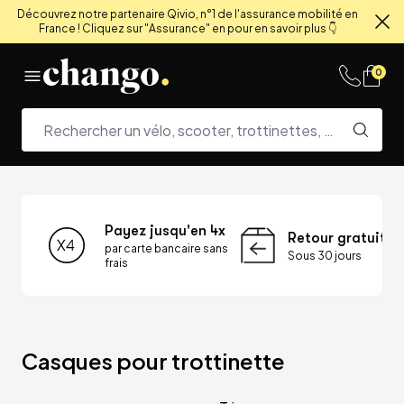
Découvrez notre partenaire Qivio, n°1 de l'assurance mobilité en
France ! Cliquez sur "Assurance" en pour en savoir plus 👇
Fe
Skip to content
0
Payez jusqu'en 4x
Retour gratuit
par carte bancaire sans
Sous 30 jours
frais
Casques pour trottinette