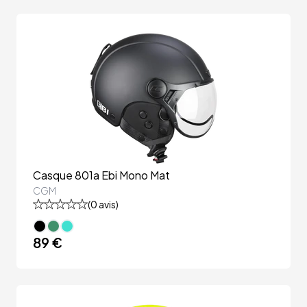
Casque 801a Ebi Mono Mat
CGM
(
0
avis)
89 €