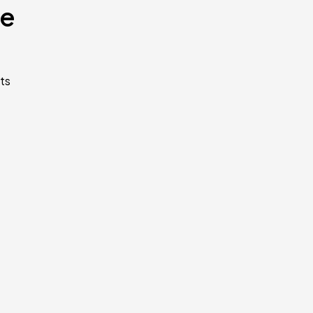
te
ts