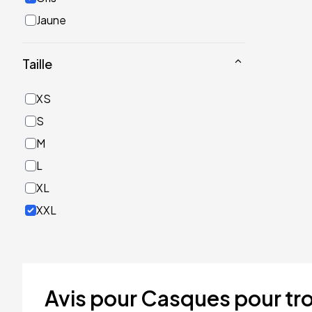
Jaune
Noir
Taille
Or
Rose
XS
Rouge
S
Turquoise
M
Vert
L
XL
XXL
Avis pour Casques pour tro