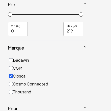
Prix
Min (€)
Max (€)
Marque
Badawin
CGM
Closca
Cosmo Connected
Thousand
Pour