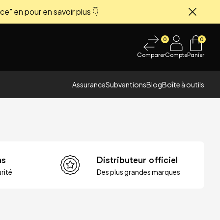
ce" en pour en savoir plus 👇
Fermer
0
0
Comparer
Compte
Panier
Assurance
Subventions
Blog
Boîte à outils
ns
Distributeur officiel
rité
Des plus grandes marques