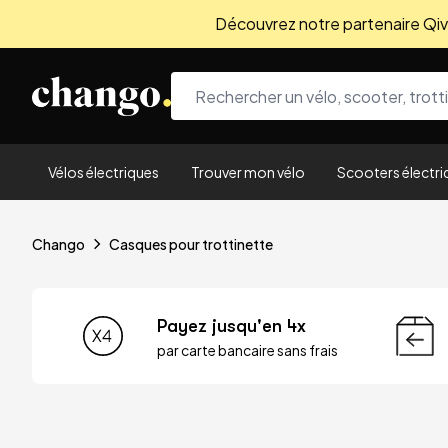
Découvrez notre partenaire Qivio
Skip to content
Vélos électriques
Trouver mon vélo
Scooters électri
Chango
Casques pour trottinette
Payez jusqu'en 4x
par carte bancaire sans frais