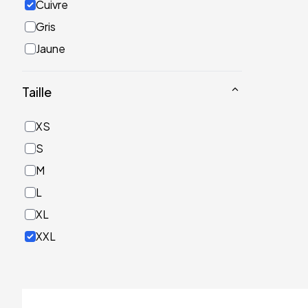
Cuivre
Gris
Jaune
Noir
Taille
Or
Rose
XS
Rouge
S
Turquoise
M
Vert
L
XL
XXL