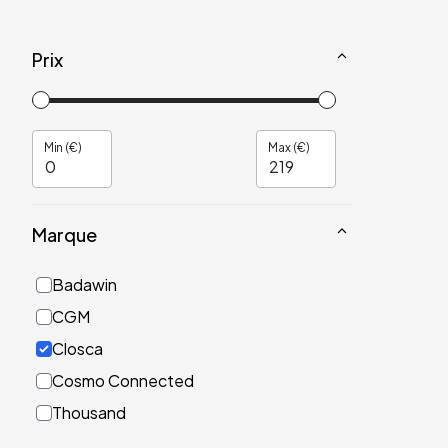
Prix
Min (€)
Max (€)
Marque
Badawin
CGM
Closca
Cosmo Connected
Thousand