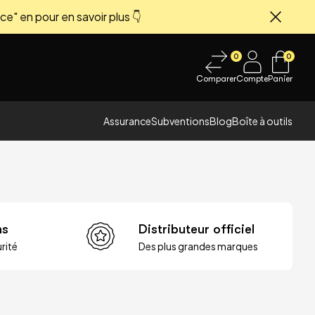
ce" en pour en savoir plus 👇
Fermer
0
0
Comparer
Compte
Panier
Assurance
Subventions
Blog
Boîte à outils
ns
Distributeur officiel
rité
Des plus grandes marques