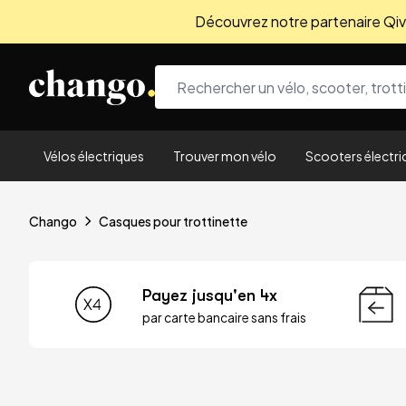
Découvrez notre partenaire Qivio
Skip to content
Vélos électriques
Trouver mon vélo
Scooters électri
Chango
Casques pour trottinette
Payez jusqu'en 4x
par carte bancaire sans frais