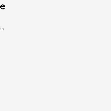
te
ts