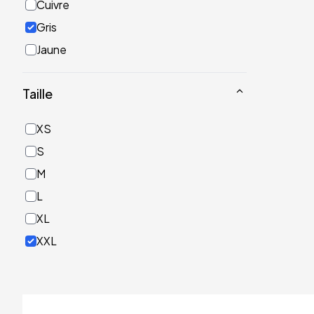
Cuivre
Gris
Jaune
Noir
Taille
Or
Rose
XS
Rouge
S
Turquoise
M
Vert
L
XL
XXL