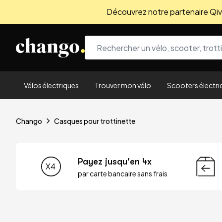
Découvrez notre partenaire Qivio
Skip to content
Vélos électriques
Trouver mon vélo
Scooters électri
Chango
Casques pour trottinette
Payez jusqu'en 4x
par carte bancaire sans frais