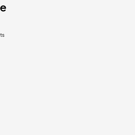
te
ts