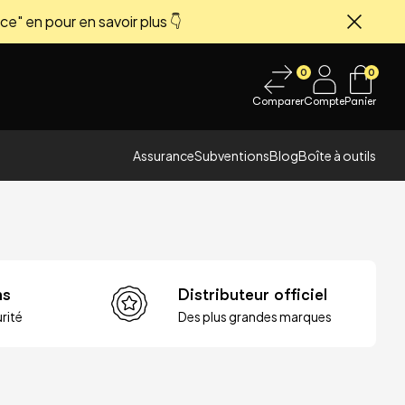
ce" en pour en savoir plus 👇
Fermer
0
0
Comparer
Compte
Panier
Assurance
Subventions
Blog
Boîte à outils
ns
Distributeur officiel
rité
Des plus grandes marques