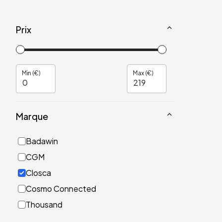
Prix
Min (€)
Max (€)
Marque
Badawin
CGM
Closca
Cosmo Connected
Thousand