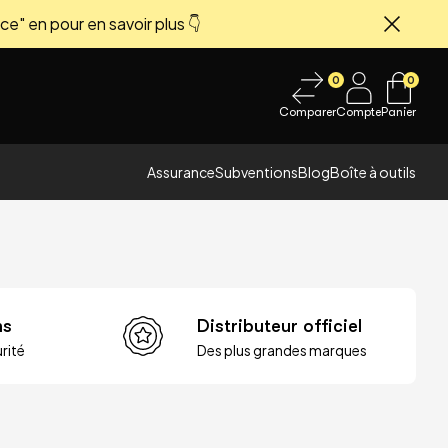
ce" en pour en savoir plus 👇
Fermer
0
0
Comparer
Compte
Panier
Assurance
Subventions
Blog
Boîte à outils
ns
Distributeur officiel
rité
Des plus grandes marques