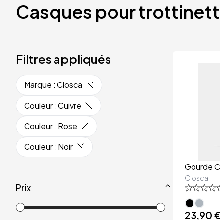
Casques pour trottinet
Filtres appliqués
Marque
:
Closca
Couleur
:
Cuivre
Couleur
:
Rose
Couleur
:
Noir
Gourde Cl
Closca
Prix
23,90 