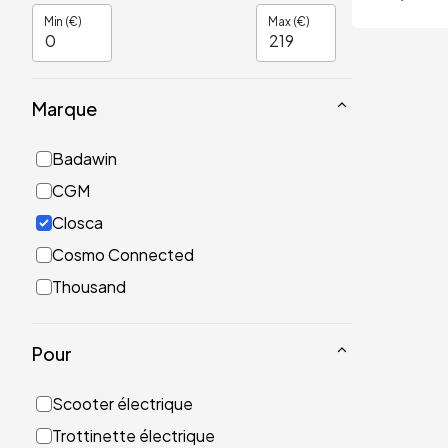
Min (€)
Max (€)
Marque
Badawin
CGM
Closca
Cosmo Connected
Thousand
Pour
Scooter électrique
Trottinette électrique