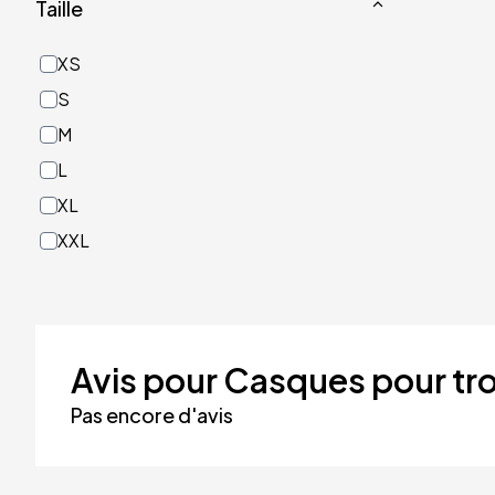
Taille
Or
Rose
XS
Rouge
S
Turquoise
M
Vert
L
XL
XXL
Avis pour Casques pour tro
Pas encore d'avis