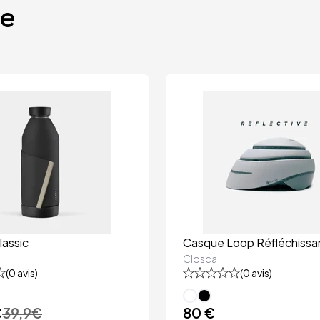
te
assic
Casque Loop Réfléchissa
Closca
(
0
avis)
(
0
avis)
€
39,9
€
80 €