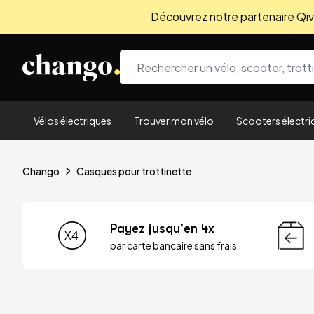
Découvrez notre partenaire Qivio
Skip to content
Vélos électriques
Trouver mon vélo
Scooters électri
Chango
Casques pour trottinette
Payez jusqu'en 4x
par carte bancaire sans frais