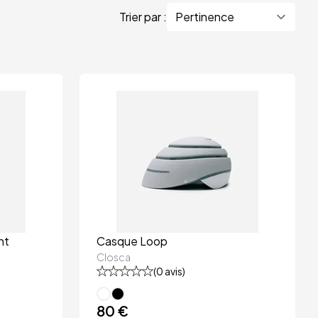
Trier par :
nt
Casque Loop
Closca
(
0
avis)
80 €