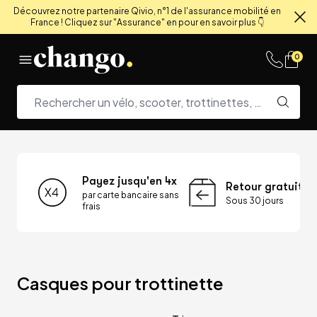
Découvrez notre partenaire Qivio, n°1 de l'assurance mobilité en
France ! Cliquez sur "Assurance" en pour en savoir plus 👇
Fe
Skip to content
0
Payez jusqu'en 4x
Retour gratuit
par carte bancaire sans
Sous 30 jours
frais
Casques pour trottinette