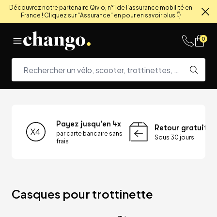
Découvrez notre partenaire Qivio, n°1 de l'assurance mobilité en
France ! Cliquez sur "Assurance" en pour en savoir plus 👇
Fe
Skip to content
0
Payez jusqu'en 4x
Retour gratuit
par carte bancaire sans
Sous 30 jours
frais
Casques pour trottinette