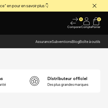
ce" en pour en savoir plus 👇
Fermer
0
0
Comparer
Compte
Panier
Assurance
Subventions
Blog
Boîte à outils
ns
Distributeur officiel
rité
Des plus grandes marques