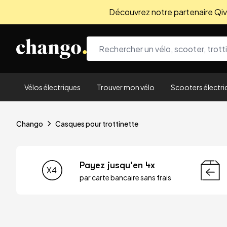
Découvrez notre partenaire Qivio
Skip to content
Vélos électriques
Trouver mon vélo
Scooters électri
Chango
Casques pour trottinette
Payez jusqu'en 4x
par carte bancaire sans frais