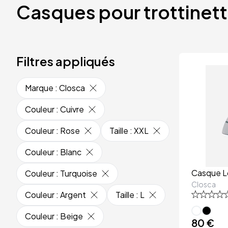
Casques pour trottinet
Filtres appliqués
Marque
:
Closca
Couleur
:
Cuivre
Couleur
:
Rose
Taille
:
XXL
Couleur
:
Blanc
Casque L
Couleur
:
Turquoise
Closca
Couleur
:
Argent
Taille
:
L
Couleur
:
Beige
80 €