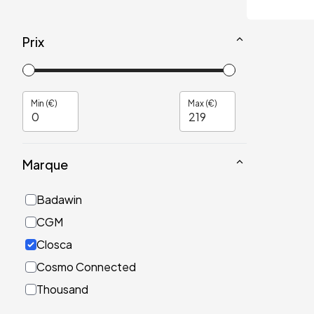
Prix
Min (€)
Max (€)
Marque
Badawin
CGM
Closca
Cosmo Connected
Thousand