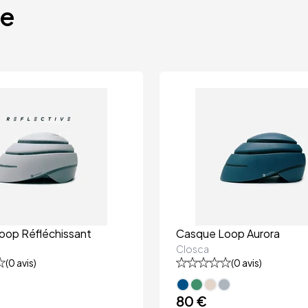
te
oop Réfléchissant
Casque Loop Aurora
Closca
(
0
avis)
(
0
avis)
80 €