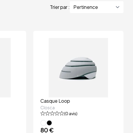
Trier par :
Casque Loop
Closca
(
0
avis)
80 €