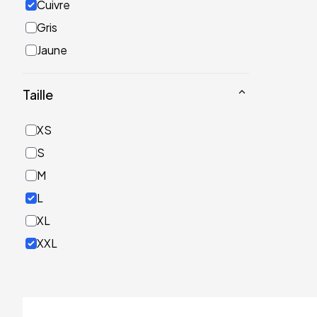
Cuivre
Gris
Jaune
Noir
Taille
Or
Rose
XS
Rouge
S
Turquoise
M
Vert
L
XL
XXL