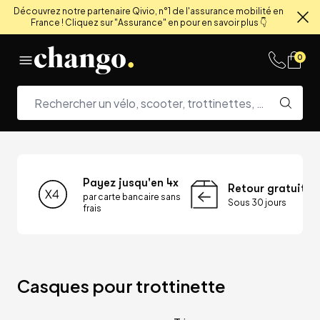
Découvrez notre partenaire Qivio, n°1 de l'assurance mobilité en
France ! Cliquez sur "Assurance" en pour en savoir plus 👇
Fe
Skip to content
0
Payez jusqu'en 4x
Retour gratuit
par carte bancaire sans
Sous 30 jours
frais
Casques pour trottinette