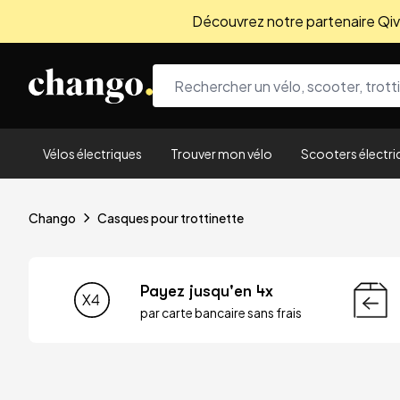
Découvrez notre partenaire Qivio
Skip to content
Vélos électriques
Trouver mon vélo
Scooters électri
Chango
Casques pour trottinette
Payez jusqu'en 4x
par carte bancaire sans frais