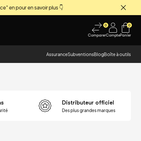
ce" en pour en savoir plus 👇
Fermer
0
0
Comparer
Compte
Panier
Assurance
Subventions
Blog
Boîte à outils
ns
Distributeur officiel
rité
Des plus grandes marques