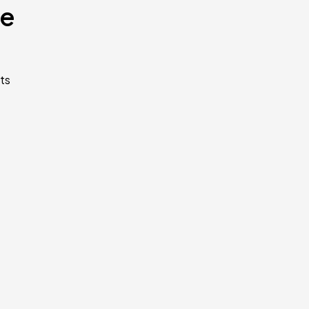
te
ts