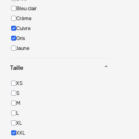
Bleu clair
Crème
Cuivre
Gris
Jaune
Noir
Taille
Or
Rose
XS
Rouge
S
Turquoise
M
Vert
L
XL
XXL