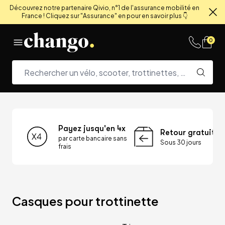
Découvrez notre partenaire Qivio, n°1 de l'assurance mobilité en
France ! Cliquez sur "Assurance" en pour en savoir plus 👇
Fe
Skip to content
0
Payez jusqu'en 4x
Retour gratuit
par carte bancaire sans
Sous 30 jours
frais
Casques pour trottinette