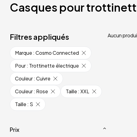
Casques pour trottinet
Filtres appliqués
Aucun produi
Marque
:
Cosmo Connected
Pour
:
Trottinette électrique
Couleur
:
Cuivre
Couleur
:
Rose
Taille
:
XXL
Taille
:
S
Prix