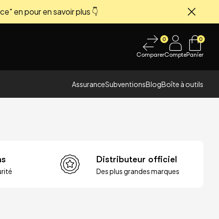
ce" en pour en savoir plus 👇
Fermer
0
0
Comparer
Compte
Panier
Assurance
Subventions
Blog
Boîte à outils
ns
Distributeur officiel
rité
Des plus grandes marques