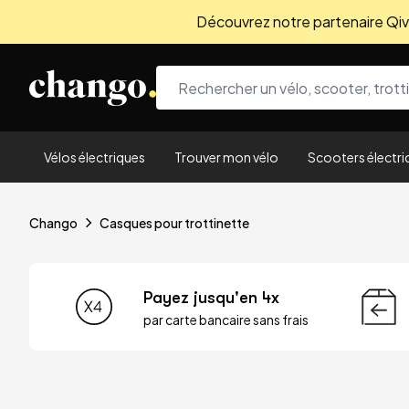
Découvrez notre partenaire Qivio
Skip to content
Vélos électriques
Trouver mon vélo
Scooters électri
Chango
Casques pour trottinette
Payez jusqu'en 4x
par carte bancaire sans frais