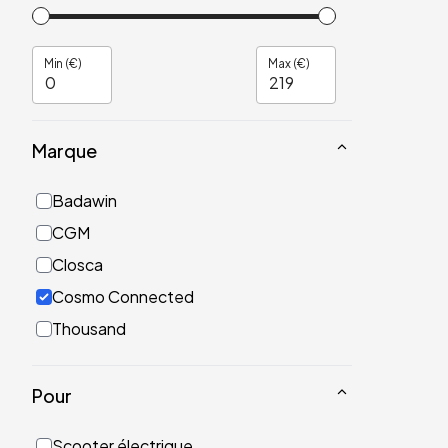
Min (€)
Max (€)
Marque
Badawin
CGM
Closca
Cosmo Connected
Thousand
Pour
Scooter électrique