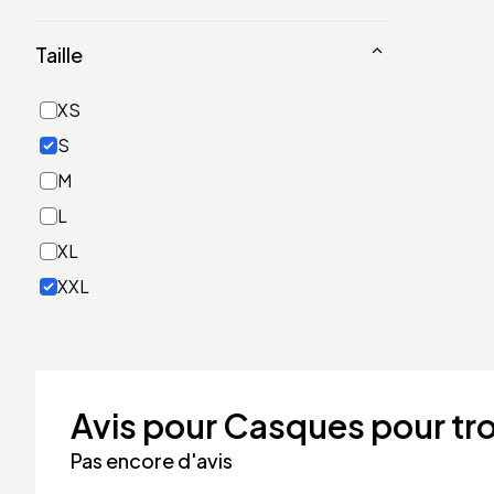
Noir
Taille
Or
Rose
XS
Rouge
S
Turquoise
M
Vert
L
XL
XXL
Avis pour Casques pour tro
Pas encore d'avis