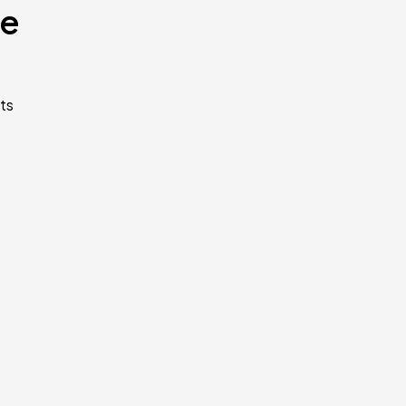
te
ts