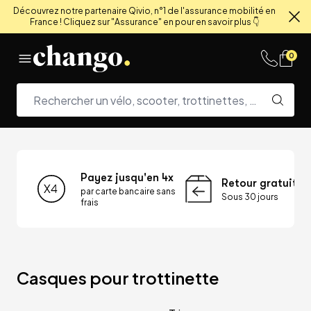
Découvrez notre partenaire Qivio, n°1 de l'assurance mobilité en
France ! Cliquez sur "Assurance" en pour en savoir plus 👇
Fe
Skip to content
0
Payez jusqu'en 4x
Retour gratuit
par carte bancaire sans
Sous 30 jours
frais
Casques pour trottinette