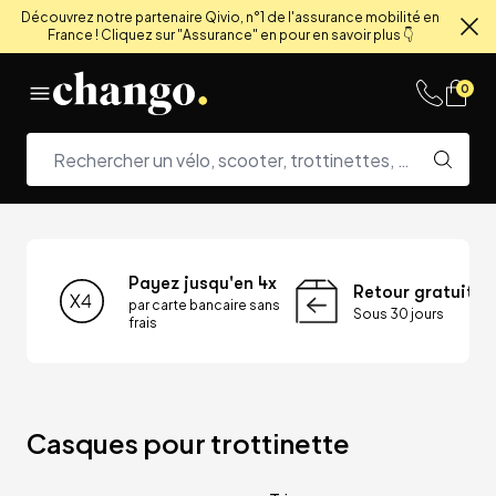
Découvrez notre partenaire Qivio, n°1 de l'assurance mobilité en
France ! Cliquez sur "Assurance" en pour en savoir plus 👇
Fe
Skip to content
0
Payez jusqu'en 4x
Retour gratuit
par carte bancaire sans
Sous 30 jours
frais
Casques pour trottinette