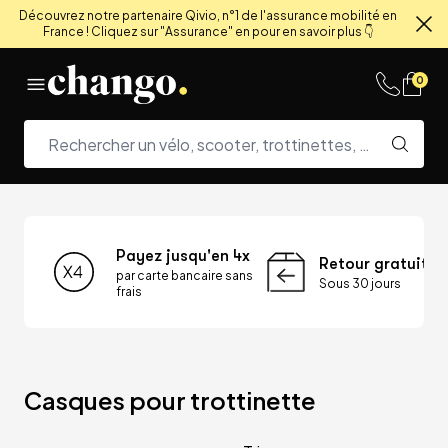
Découvrez notre partenaire Qivio, n°1 de l'assurance mobilité en
France ! Cliquez sur "Assurance" en pour en savoir plus 👇
Fe
Skip to content
0
Payez jusqu'en 4x
Retour gratuit
par carte bancaire sans
Sous 30 jours
frais
Casques pour trottinette