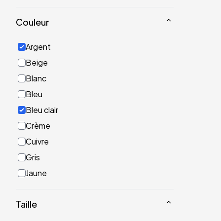
Couleur
Argent
Beige
Blanc
Bleu
Bleu clair
Crème
Cuivre
Gris
Jaune
Noir
Taille
Or
Rose