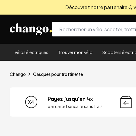
Découvrez notre partenaire Qivio
Skip to content
Vélos électriques
Trouver mon vélo
Scooters électri
Chango
Casques pour trottinette
Payez jusqu'en 4x
par carte bancaire sans frais