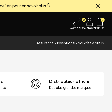
ce" en pour en savoir plus 👇
Fermer
0
0
Comparer
Compte
Panier
Assurance
Subventions
Blog
Boîte à outils
ns
Distributeur officiel
rité
Des plus grandes marques