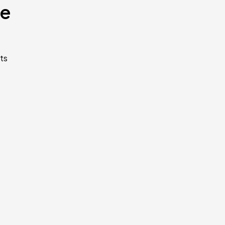
te
ts