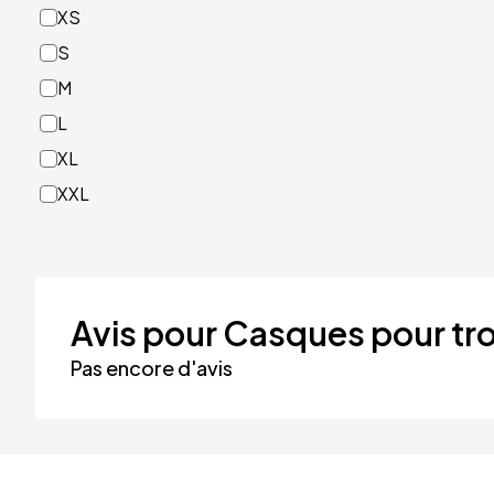
XS
Rouge
S
Turquoise
M
Vert
L
XL
XXL
Avis pour Casques pour tro
Pas encore d'avis