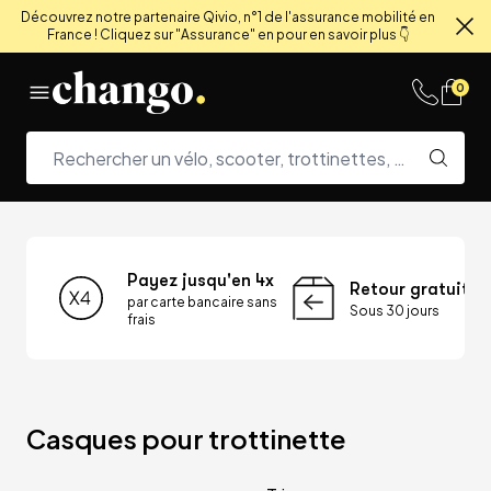
Découvrez notre partenaire Qivio, n°1 de l'assurance mobilité en
France ! Cliquez sur "Assurance" en pour en savoir plus 👇
Fe
Skip to content
0
Payez jusqu'en 4x
Retour gratuit
par carte bancaire sans
Sous 30 jours
frais
Casques pour trottinette