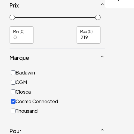
Prix
Min (€)
Max (€)
Marque
Badawin
CGM
Closca
Cosmo Connected
Thousand
Pour