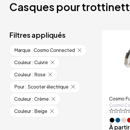
Casques pour trottinet
Filtres appliqués
Marque
:
Cosmo Connected
Couleur
:
Cuivre
Couleur
:
Rose
Pour
:
Scooter électrique
Cosmo Fus
Couleur
:
Crème
Cosmo Co
Couleur
:
Beige
À parti