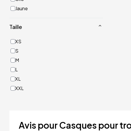
Jaune
Noir
Taille
Or
Rose
XS
Rouge
S
Turquoise
M
Vert
L
XL
XXL
Avis pour Casques pour tro