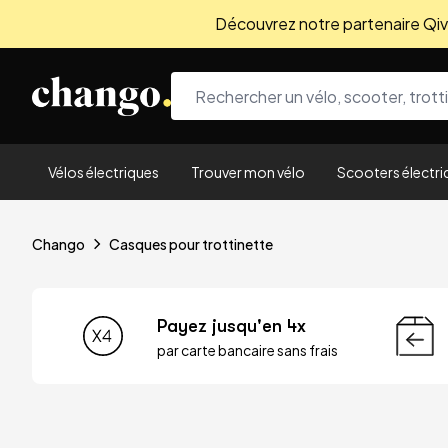
Découvrez notre partenaire Qivio
Skip to content
Vélos électriques
Trouver mon vélo
Scooters électri
Chango
Casques pour trottinette
Payez jusqu'en 4x
par carte bancaire sans frais