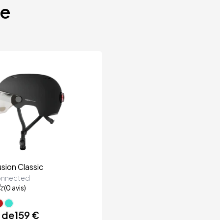
te
ion Classic
nnected
(
0
avis)
r de
159 €