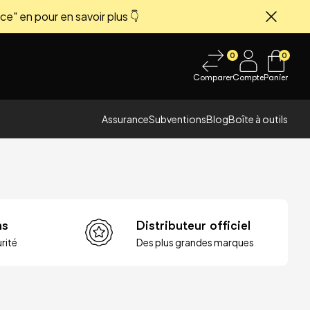
ce" en pour en savoir plus 👇
Fermer
0
0
Comparer
Compte
Panier
Assurance
Subventions
Blog
Boîte à outils
ns
Distributeur officiel
rité
Des plus grandes marques