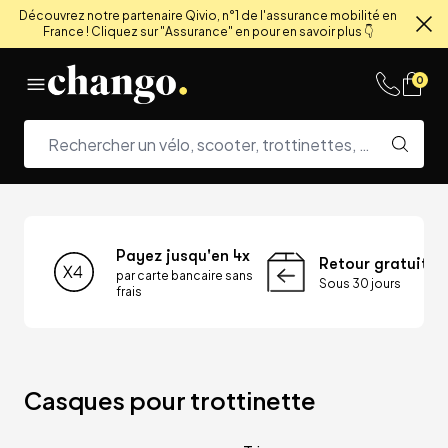
Découvrez notre partenaire Qivio, n°1 de l'assurance mobilité en
France ! Cliquez sur "Assurance" en pour en savoir plus 👇
Fe
Skip to content
0
Payez jusqu'en 4x
Retour gratuit
par carte bancaire sans
Sous 30 jours
frais
Casques pour trottinette