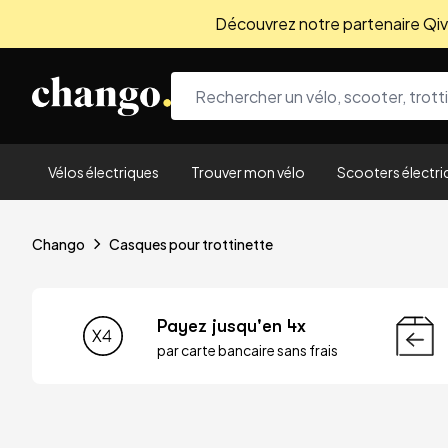
Découvrez notre partenaire Qivio
Skip to content
Vélos électriques
Trouver mon vélo
Scooters électri
Chango
Casques pour trottinette
Payez jusqu'en 4x
par carte bancaire sans frais