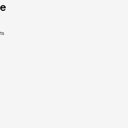
te
ts