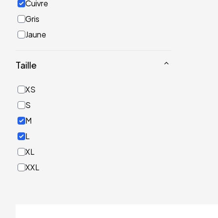
Cuivre
Gris
Jaune
Noir
Taille
Or
Rose
XS
Rouge
S
Turquoise
M
Vert
L
XL
XXL