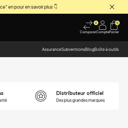
ce" en pour en savoir plus 👇
Fermer
0
0
Comparer
Compte
Panier
Assurance
Subventions
Blog
Boîte à outils
ns
Distributeur officiel
rité
Des plus grandes marques