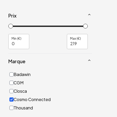
Prix
Min (€)
Max (€)
Marque
Badawin
CGM
Closca
Cosmo Connected
Thousand