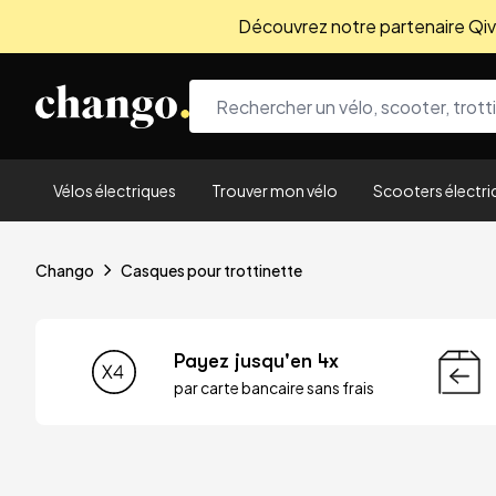
Découvrez notre partenaire Qivio
Skip to content
Vélos électriques
Trouver mon vélo
Scooters électri
Chango
Casques pour trottinette
Payez jusqu'en 4x
par carte bancaire sans frais