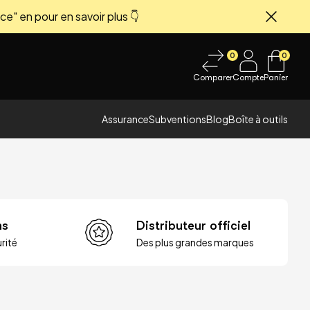
ce" en pour en savoir plus 👇
Fermer
0
0
Comparer
Compte
Panier
Assurance
Subventions
Blog
Boîte à outils
ns
Distributeur officiel
rité
Des plus grandes marques