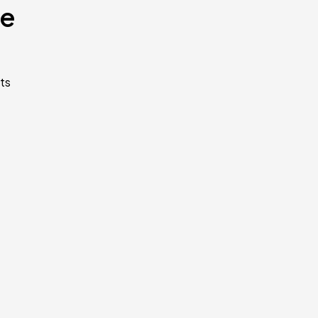
te
ts