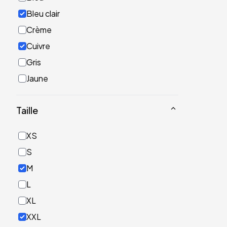
Bleu clair
Crème
Cuivre
Gris
Jaune
Noir
Taille
Or
Rose
XS
Rouge
S
Turquoise
M
Vert
L
XL
XXL