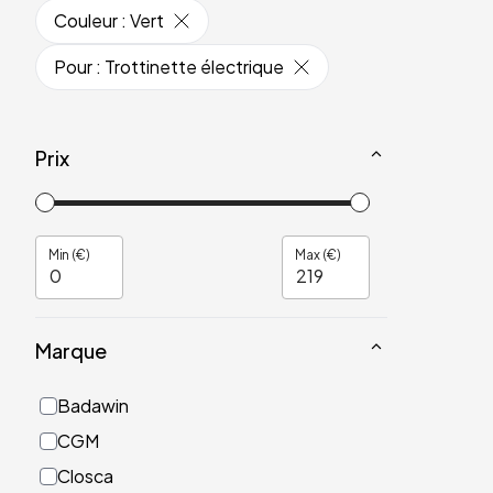
Couleur
:
Vert
Pour
:
Trottinette électrique
Prix
Min (€)
Max (€)
Marque
Badawin
CGM
Closca