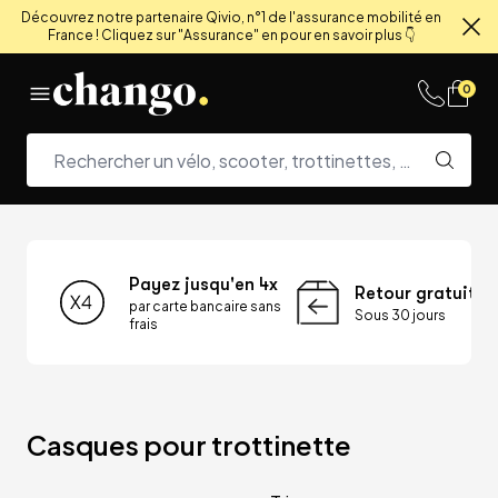
Découvrez notre partenaire Qivio, n°1 de l'assurance mobilité en
France ! Cliquez sur "Assurance" en pour en savoir plus 👇
Fe
Skip to content
0
Payez jusqu'en 4x
Retour gratuit
par carte bancaire sans
Sous 30 jours
frais
Casques pour trottinette