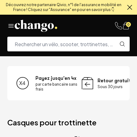
Découvrez notre partenaire Qivio, n°1 de l'assurance mobilité en
France ! Cliquez sur "Assurance" en pour en savoir plus 👇
Fe
Skip to content
0
Payez jusqu'en 4x
Retour gratuit
par carte bancaire sans
Sous 30 jours
frais
Casques pour trottinette