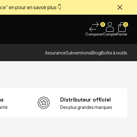
ce" en pour en savoir plus 👇
Fermer
0
0
Comparer
Compte
Panier
Assurance
Subventions
Blog
Boîte à outils
ns
Distributeur officiel
rité
Des plus grandes marques