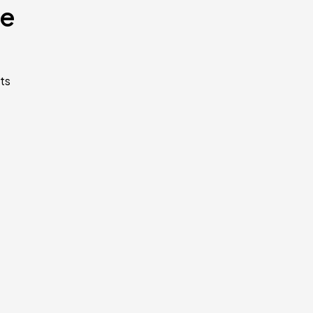
te
ts