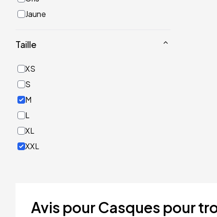
Jaune
Noir
Taille
Or
Rose
XS
Rouge
S
Turquoise
M
Vert
L
XL
XXL
Avis pour Casques pour tro