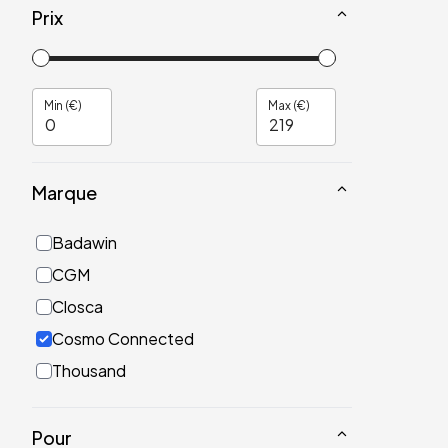
Prix
Min (€)
Max (€)
Marque
Badawin
CGM
Closca
Cosmo Connected
Thousand
Pour