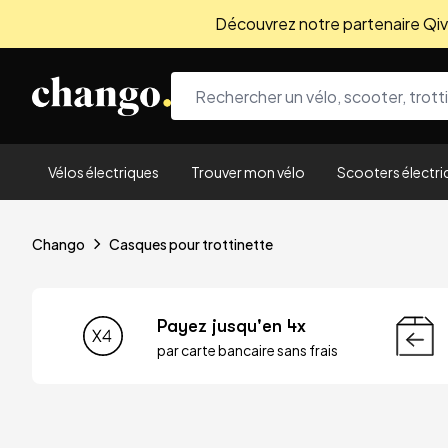
Découvrez notre partenaire Qivio
Skip to content
Vélos électriques
Trouver mon vélo
Scooters électri
Chango
Casques pour trottinette
Payez jusqu'en 4x
par carte bancaire sans frais