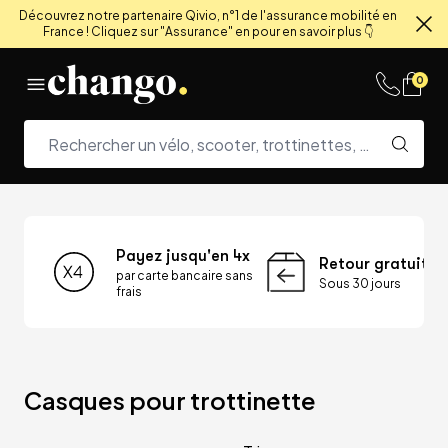
Découvrez notre partenaire Qivio, n°1 de l'assurance mobilité en
France ! Cliquez sur "Assurance" en pour en savoir plus 👇
Fe
Skip to content
0
Payez jusqu'en 4x
Retour gratuit
par carte bancaire sans
Sous 30 jours
frais
Casques pour trottinette