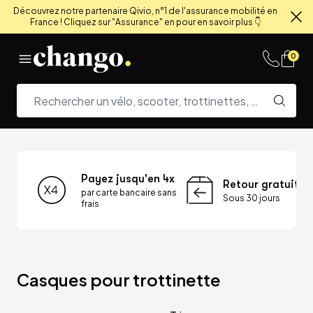
Découvrez notre partenaire Qivio, n°1 de l'assurance mobilité en
France ! Cliquez sur "Assurance" en pour en savoir plus 👇
Fe
Skip to content
0
Payez jusqu'en 4x
Retour gratuit
par carte bancaire sans
Sous 30 jours
frais
Casques pour trottinette