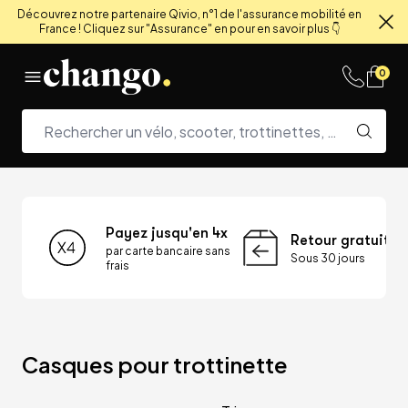
Découvrez notre partenaire Qivio, n°1 de l'assurance mobilité en
France ! Cliquez sur "Assurance" en pour en savoir plus 👇
Fe
Skip to content
0
Payez jusqu'en 4x
Retour gratuit
par carte bancaire sans
Sous 30 jours
frais
Casques pour trottinette