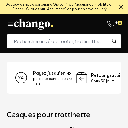
Découvrez notre partenaire Qivio, n°1 de l'assurance mobilité en
France ! Cliquez sur "Assurance" en pour en savoir plus 👇
Fe
Skip to content
0
Payez jusqu'en 4x
Retour gratuit
par carte bancaire sans
Sous 30 jours
frais
Casques pour trottinette