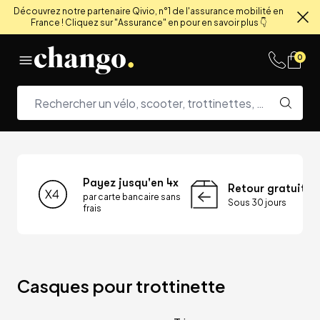
Découvrez notre partenaire Qivio, n°1 de l'assurance mobilité en
France ! Cliquez sur "Assurance" en pour en savoir plus 👇
Fe
Skip to content
0
Payez jusqu'en 4x
Retour gratuit
par carte bancaire sans
Sous 30 jours
frais
Casques pour trottinette