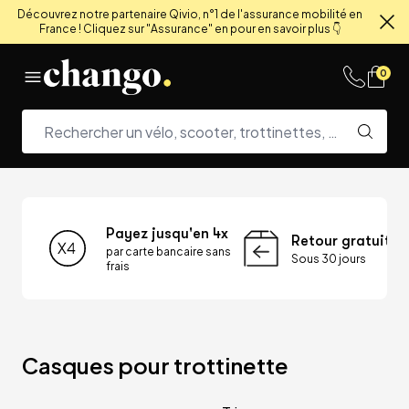
Découvrez notre partenaire Qivio, n°1 de l'assurance mobilité en
France ! Cliquez sur "Assurance" en pour en savoir plus 👇
Fe
Skip to content
0
Payez jusqu'en 4x
Retour gratuit
par carte bancaire sans
Sous 30 jours
frais
Casques pour trottinette