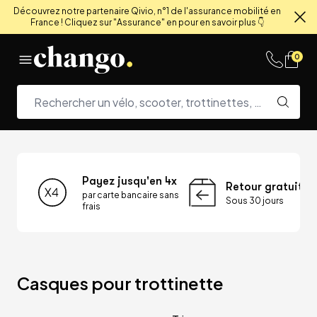
Découvrez notre partenaire Qivio, n°1 de l'assurance mobilité en
France ! Cliquez sur "Assurance" en pour en savoir plus 👇
Fe
Skip to content
0
Payez jusqu'en 4x
Retour gratuit
par carte bancaire sans
Sous 30 jours
frais
Casques pour trottinette