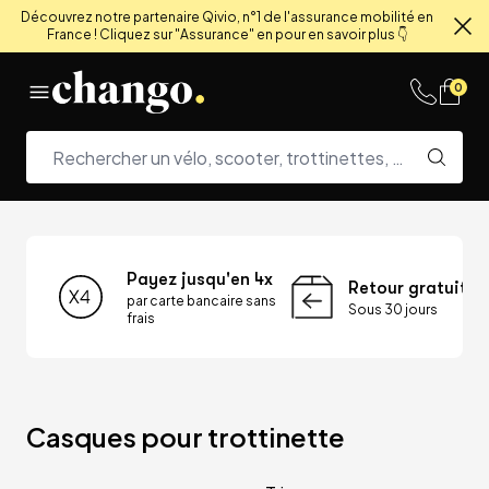
Découvrez notre partenaire Qivio, n°1 de l'assurance mobilité en
France ! Cliquez sur "Assurance" en pour en savoir plus 👇
Fe
Skip to content
0
Payez jusqu'en 4x
Retour gratuit
par carte bancaire sans
Sous 30 jours
frais
Casques pour trottinette